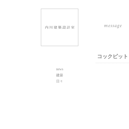
コックピット
news
建築
日々