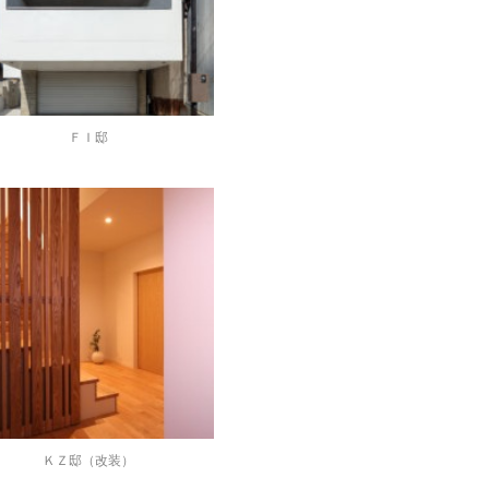
ＦＩ邸
ＫＺ邸（改装）