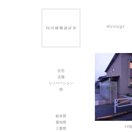
住宅
店舗
リノベーション
他
岐阜県
愛知県
UF
三重県