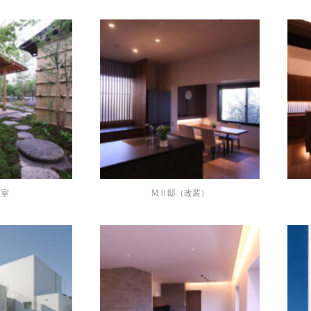
茶室
MⅡ邸（改装）