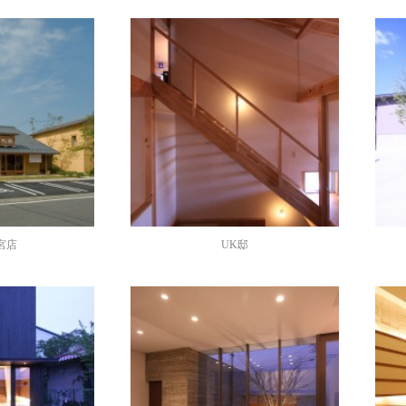
宮店
UK邸