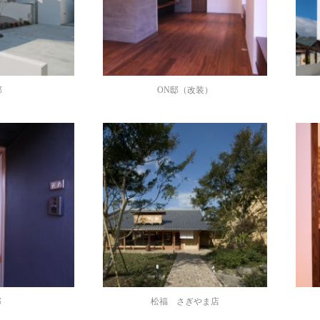
邸
ON邸（改装）
邸
松福 さぎやま店