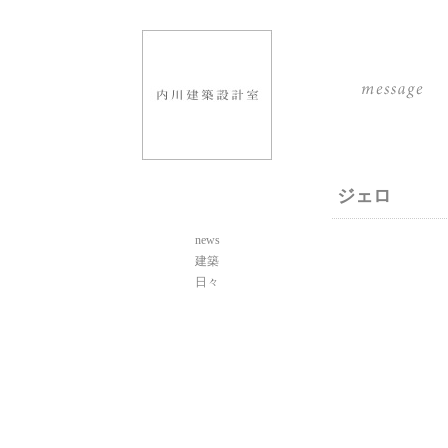
ジェロ
news
建築
日々