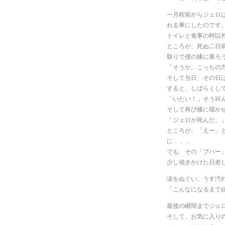
一月程前からジェロ
れる事にしたのです
トイレと食事の時以
ところが、死ぬ二日
取りで僕の膝に乗ろ
「そうか。こっちの
そして当日、その日
すると、しばらくし
「いたい！」そう叫
そして再び膝に寝か
「ジェロが死んだ。
ところが、「えー」
に．．．
でも、その「プハー
少し傾きかけた日差
涙をぬぐい、うす汚
「こんなになるまで
最後の瞬間までジェ
そして、お気に入り