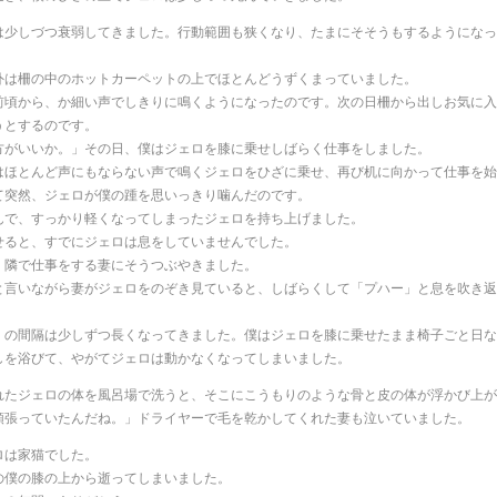
は少しづつ衰弱してきました。行動範囲も狭くなり、たまにそそうもするようになっ
。
外は柵の中のホットカーペットの上でほとんどうずくまっていました。
前頃から、か細い声でしきりに鳴くようになったのです。次の日柵から出しお気に入
うとするのです。
方がいいか。」その日、僕はジェロを膝に乗せしばらく仕事をしました。
はほとんど声にもならない声で鳴くジェロをひざに乗せ、再び机に向かって仕事を始
て突然、ジェロが僕の踵を思いっきり噛んだのです。
んで、すっかり軽くなってしまったジェロを持ち上げました。
せると、すでにジェロは息をしていませんでした。
」隣で仕事をする妻にそうつぶやきました。
と言いながら妻がジェロをのぞき見ていると、しばらくして「プハー」と息を吹き返
」の間隔は少しずつ長くなってきました。僕はジェロを膝に乗せたまま椅子ごと日な
しを浴びて、やがてジェロは動かなくなってしまいました。
れたジェロの体を風呂場で洗うと、そこにこうもりのような骨と皮の体が浮かび上が
頑張っていたんだね。」ドライヤーで毛を乾かしてくれた妻も泣いていました。
ロは家猫でした。
の僕の膝の上から逝ってしまいました。