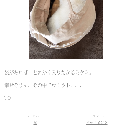
袋があれば、とにかく入りたがるミケミ。
幸せそうに、その中でウトウト．．．
TO
Prev
Next
桜
クライミング