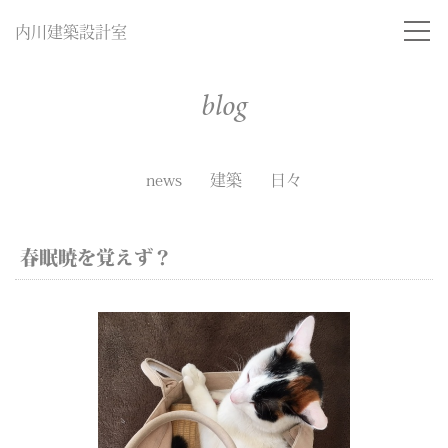
内川建築設計室
blog
news
建築
日々
春眠暁を覚えず？