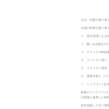
今日、外壁の塗り替
今回の外壁の塗り替
１ 高圧洗浄による
２ 吸い込み防止の
３ クラックや鉄筋
４ フィーラー塗り
５ プライマー塗布
６ 塗装中塗り（ク
７ トップコート吹
新築のコンクリート
の現場と使用した材
長年信頼してきた塗