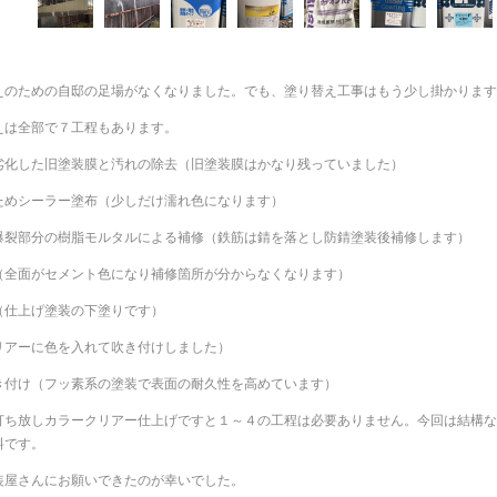
えのための自邸の足場がなくなりました。でも、塗り替え工事はもう少し掛かります
えは全部で７工程もあります。
劣化した旧塗装膜と汚れの除去（旧塗装膜はかなり残っていました）
ためシーラー塗布（少しだけ濡れ色になります）
爆裂部分の樹脂モルタルによる補修（鉄筋は錆を落とし防錆塗装後補修します）
（全面がセメント色になり補修箇所が分からなくなります）
（仕上げ塗装の下塗りです）
リアーに色を入れて吹き付けしました）
き付け（フッ素系の塗装で表面の耐久性を高めています）
打ち放しカラークリアー仕上げですと１～４の工程は必要ありません。今回は結構な
料です。
装屋さんにお願いできたのが幸いでした。