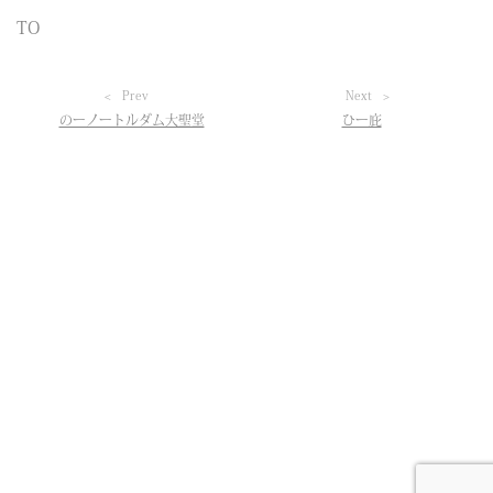
TO
Prev
Next
のーノートルダム大聖堂
ひー庇