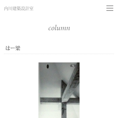
内川建築設計室
column
はー梁