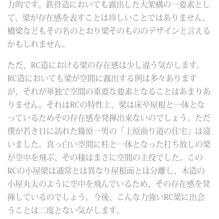
力的です。鉄骨造においても露出した大架構の一要素とし
て、梁が存在感を表すことは珍しいことではありません。
橋梁などもその名のとおり梁そのもののデザインと言える
かもしれません。
ただ、RC造における梁の存在感は少し違う気がします。
RC造においても梁が空間に露出する例は多々あります
が、それが単独で空間の重要な要素となることはあまりあ
りません。それはRCの特性上、梁は床や屋根と一体とな
っているためその存在感を発揮出来ないのでしょう。ただ
僕が若き日に訪れた篠原一男の「上原曲り道の住宅」は違
いました。真っ白い空間に柱と一体となった打ち放しの梁
が空中を飛ぶ、その様はまさに空間の主役でした。この
RCの小屋梁は通常とは異なり屋根面とは分離し、木造の
小屋丸太のように空中を飛んでいるため、その存在感を発
揮しているのでしょう。今後、こんな力強いRC梁に出会
うことは二度とない気がします。